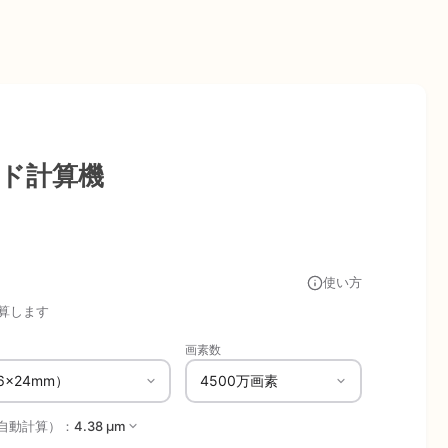
ード計算機
使い方
算します
画素数
自動計算）：
4.38 μm