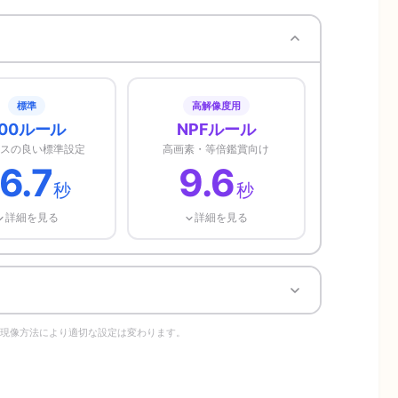
標準
高解像度用
400ルール
NPFルール
スの良い標準設定
高画素・等倍鑑賞向け
6.7
9.6
秒
秒
詳細を見る
詳細を見る
や現像方法により適切な設定は変わります。