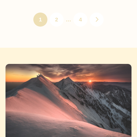
1
2
…
4