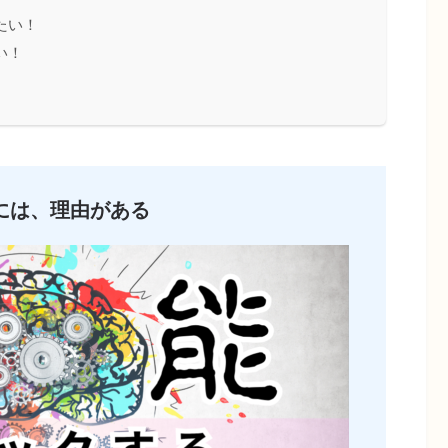
たい！
い！
には、理由がある