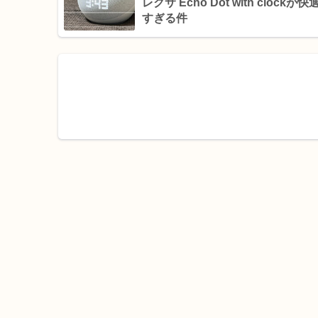
レクサ Echo Dot with clockが快
すぎる件