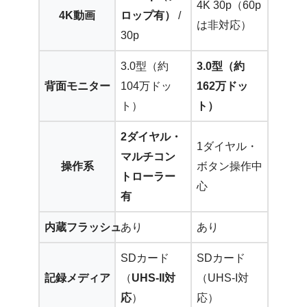
4K 30p（60p
4K動画
ロップ有）
/
は非対応）
30p
3.0型（約
3.0型（約
背面モニター
104万ドッ
162万ドッ
ト）
ト）
2ダイヤル・
1ダイヤル・
マルチコン
操作系
ボタン操作中
トローラー
心
有
内蔵フラッシュ
あり
あり
SDカード
SDカード
記録メディア
（
UHS-II対
（UHS-I対
応
）
応）