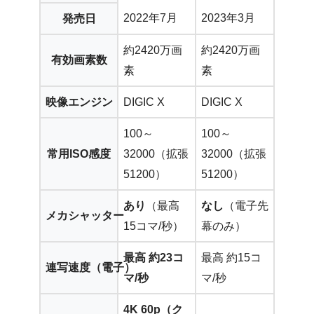
2022年7月
2023年3月
発売日
約2420万画
約2420万画
有効画素数
素
素
映像エンジン
DIGIC X
DIGIC X
100～
100～
常用ISO感度
32000（拡張
32000（拡張
51200）
51200）
あり
（最高
なし
（電子先
メカシャッター
15コマ/秒）
幕のみ）
最高 約23コ
最高 約15コ
連写速度（電子）
マ/秒
マ/秒
4K 60p（ク