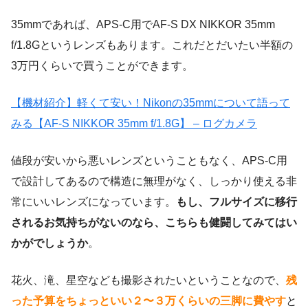
35mmであれば、APS-C用でAF-S DX NIKKOR 35mm
f/1.8Gというレンズもあります。これだとだいたい半額の
3万円くらいで買うことができます。
【機材紹介】軽くて安い！Nikonの35mmについて語って
みる【AF-S NIKKOR 35mm f/1.8G】 – ログカメラ
値段が安いから悪いレンズということもなく、APS-C用
で設計してあるので構造に無理がなく、しっかり使える非
常にいいレンズになっています。
もし、フルサイズに移行
されるお気持ちがないのなら、こちらも健闘してみてはい
かがでしょうか
。
花火、滝、星空なども撮影されたいということなので、
残
った予算をちょっといい２〜３万くらいの三脚に費やす
と