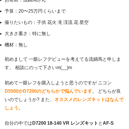
予算：20〜25万円くらいまで
撮りたいもの：子供 花火 滝 渓流 花 星空
大きさ重さ：特に無し
機材：無し
初めまして 一眼レフデビューを考えてる流鏑馬と申しま
す。 相談にのって下さいm(__)m
初めて一眼レフを購入しようと思うのですが ニコン
D5500かD7200のどちらかで悩んでいます
。 どちらが良
いのでしょうか? また、
オススメのレンズキットはなんで
しょう
。
自分の中では
D7200 18-140 VR レンズキット
と
AF-S