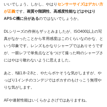
いいでしょう。しかし、やはり
センサーサイズはデカい方
が正義
です。
画質や階調性、高感度性能などはやはり
APS-C機に分がある
のではないでしょうか。
DLシリーズの作例もザッとみましたが、ISO400以上の写
真がなかったことから常用感度はこのくらいなのかな、と
いう印象です。レンズもかなりシャープではありそうです
が、一眼レフで単焦点などをつけて撮った時のシャープさ
にはやはり敵わないように思えました。
あと、f値1.8−2.8と、やたらボケそうな気がしますが、や
っぱり1インチのコンデジではボカすのもけっこう無理や
りな気がします。
AFや連射性能はいくらかよさげではありますね。