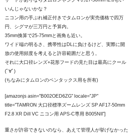
いんじゃないかな？
ニコン用の手ぶれ補正付きでタムロンが実売価格で四万
円、シグマが三万円と予算内。
35mm換算で25-75mmと画角も近い。
ワイド端の明るさ、携帯性はDLに負けるけど、実際に開
放の使用頻度を考えると許容範囲だと思う。
それに大口径レンズ+花形フードの見た目は最高にクール
(ﾟ∀ﾟ)
(ちなみにタムロンのペンタックス用を所有)
[amazonjs asin=”B002OED6ZG” locale=”JP”
title=”TAMRON 大口径標準ズームレンズ SP AF17-50mm
F2.8 XR DiII VC ニコン用 APS-C専用 B005NII”]
重さが許容できないのなら、あえて管理人が挙げなかった