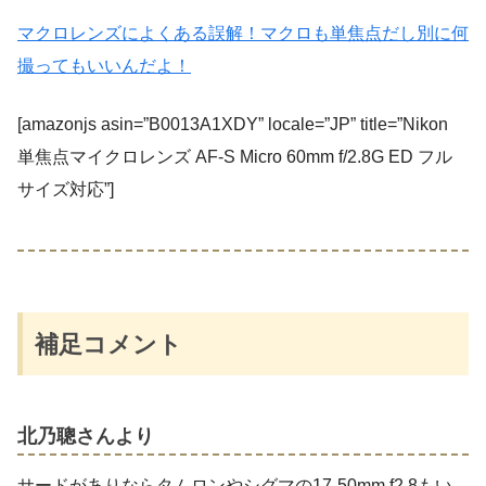
マクロレンズによくある誤解！マクロも単焦点だし別に何
撮ってもいいんだよ！
[amazonjs asin=”B0013A1XDY” locale=”JP” title=”Nikon
単焦点マイクロレンズ AF-S Micro 60mm f/2.8G ED フル
サイズ対応”]
補足コメント
北乃聰さんより
サードがありならタムロンやシグマの17-50mm f2.8もい