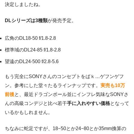
決定しましたね。
DLシリーズは3種類
が発売予定。
広角のDL18-50 f/1.8-2.8
標準域のDL24-85 f/1.8-2.8
望遠のDL24-500 f/2.8-5.6
もう完全にSONYさんのコンセプトをぱｋ…ゲフンゲフ
ン。参考にした堂々たるラインナップです。
実売も10万
前後
と、最近ドラゴンボール並にインフレ気味なSONYさ
んの高級コンデジと比べ若干
手に入れやすい価格
となって
いるかもしれません。
ちなみに蛇足ですが、18−50とか24−80とか35mm換算の