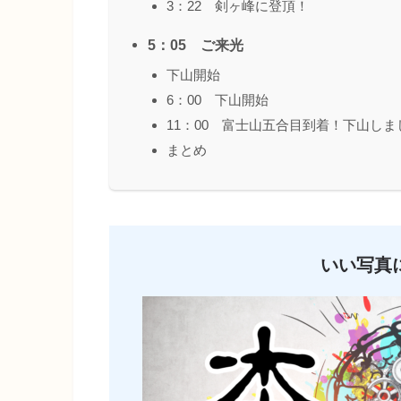
3：22 剣ヶ峰に登頂！
5：05 ご来光
下山開始
6：00 下山開始
11：00 富士山五合目到着！下山しま
まとめ
いい写真