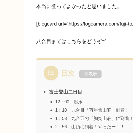
本当に登ってよかったと思いました。
[blogcard url=”https://logcamera.com/fuji-to
八合目まではこちらをどうぞ^^
目次
非表示
富士登山二日目
12：00 起床
1：10 九合目「万年雪山荘」到着！
1：53 九合五勺「胸突山荘」に到着
2：56 山頂に到着！やったー！！