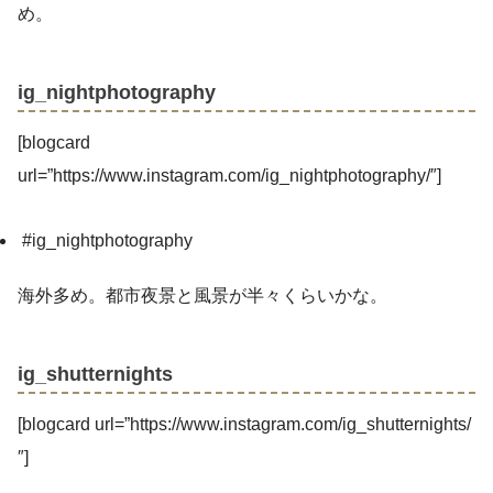
め。
ig_nightphotography
[blogcard
url=”https://www.instagram.com/ig_nightphotography/″]
#ig_nightphotography
海外多め。都市夜景と風景が半々くらいかな。
ig_shutternights
[blogcard url=”https://www.instagram.com/ig_shutternights/
″]