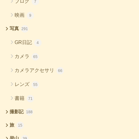
ブログ
7
映画
9
写真
291
GR日記
4
カメラ
65
カメラアクセサリ
66
レンズ
55
書籍
71
撮影記
188
旅
15
登山
39