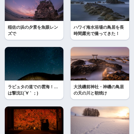
稲佐の浜の夕景を魚眼レン
ハワイ海水浴場の鳥居を長
ズで
時間露光で撮ってきた！
ラピュタの道での雲海！…
大洗磯前神社・神磯の鳥居
は撃沈Σ(´∀｀；)
の天の川と朝焼け