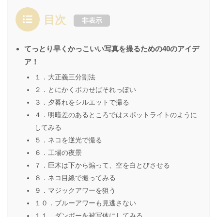
目次
非表示
てっとり早くかっこいい写真を撮るための40のアイデ
ア！
１．大正義三分割法
２．とにかくボカせばそれっぽい
３．夕暮れをシルエットで撮る
４．明暗差のあるところではスポットライトのように
してみる
５．ネコを逆光で撮る
６．工場の夜景
７．巨木は下から煽って、空を白とびさせる
８．ネコ目線で撮ってみる
９．マジックアワーを狙う
１０．ブルーアワーも見逃さない
１１．ダンボーを被写体にしてみる