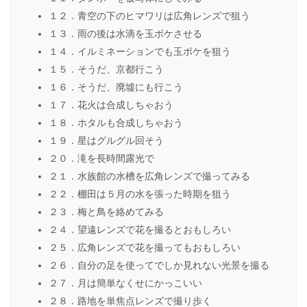
１２．青空の下のヒマワリは広角レンズで狙う
１３．雨の後は水滴を玉ボケさせる
１４．イルミネーションでも玉ボケを狙う
１５．そうだ、京都行こう
１６．そうだ、廃墟にも行こう
１７．花火は合成しちゃおう
１８．ホタルも合成しちゃおう
１９．星はグルグル回そう
２０．滝を長時間露光で
２１．水族館の水槽を広角レンズで撮ってみる
２２．棚田は５月の水を張った時期を狙う
２３．梅と鳥を絡めてみる
２４．望遠レンズで花を撮るとおもしろい
２５．広角レンズで花を撮ってもおもしろい
２６．自分の足を使ってでしか見れない光景を撮る
２７．月は簡単なくせにかっこいい
２８．路地を単焦点レンズで撮り歩く