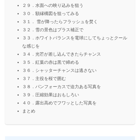
２９．水面への映り込みを狙う
３０．額縁構図を狙ってみる
３１． 雪が降ったらフラッシュを焚く
３２．雪の景色はプラス補正で
３３．ホワイトバランスを電球にしてちょっとクール
な感じを
３４．光芒が差し込んできたらチャンス
３５．紅葉の赤は黒で締める
３６．シャッターチャンスは逃さない
３７．主役を桜で囲む
３８．パンフォーカスで迫力ある写真を
３９．圧縮効果はおもしろい
４０．露出高めでフワッとした写真を
まとめ