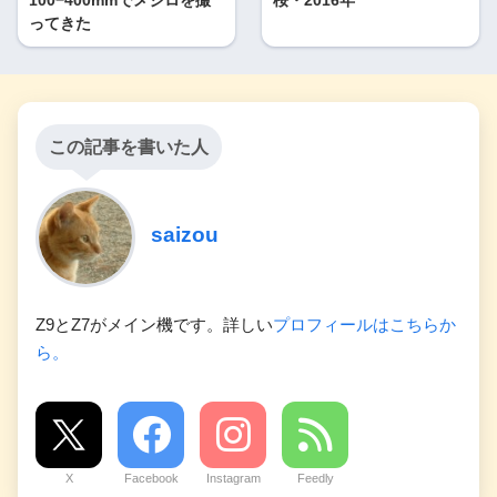
100−400mmでメジロを撮
桜・2016年
ってきた
この記事を書いた人
saizou
Z9とZ7がメイン機です。詳しい
プロフィールはこちらか
ら。
X
Facebook
Instagram
Feedly