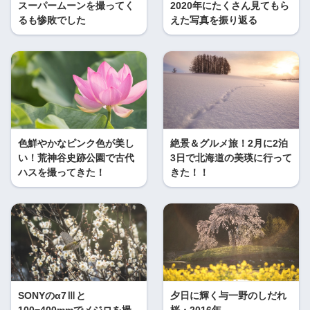
スーパームーンを撮ってく
2020年にたくさん見てもら
るも惨敗でした
えた写真を振り返る
色鮮やかなピンク色が美し
絶景＆グルメ旅！2月に2泊
い！荒神谷史跡公園で古代
3日で北海道の美瑛に行って
ハスを撮ってきた！
きた！！
SONYのα7Ⅲと
夕日に輝く与一野のしだれ