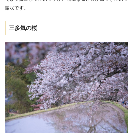
撤収です。
三多気の桜