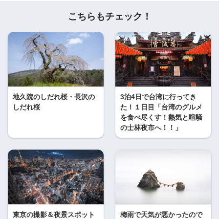
こちらもチェック！
地久院のしだれ桜・長沢の
3泊4日で台湾に行ってき
しだれ桜
た！１日目「台湾のグルメ
を食べ尽くす！熱気と喧騒
の士林夜市へ！！」
東京の撮影＆夜景スポット
梅雨で天気が悪かったので