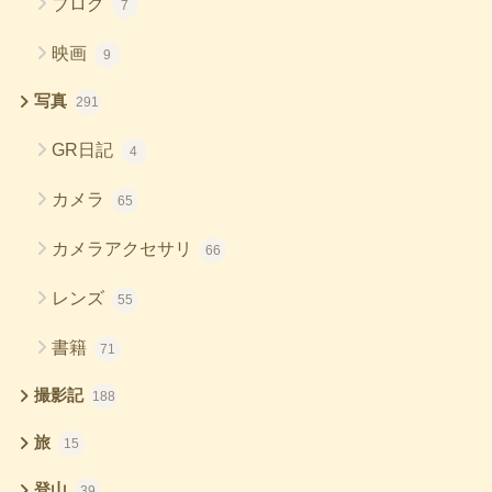
ブログ
7
映画
9
写真
291
GR日記
4
カメラ
65
カメラアクセサリ
66
レンズ
55
書籍
71
撮影記
188
旅
15
登山
39