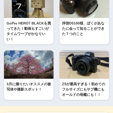
GoPro HERO7 BLACKを買
拝啓D5100様、ぼくがあな
ってきた！動画もすごいが
たに会って知ることができ
タイムワープがかなりい
た７つのこと
い！
3月に撮りたいオススメの被
Z5が最高すぎる！初めての
写体や撮影スポット！
フルサイズにもサブ機にも
オールドの母艦にも！！