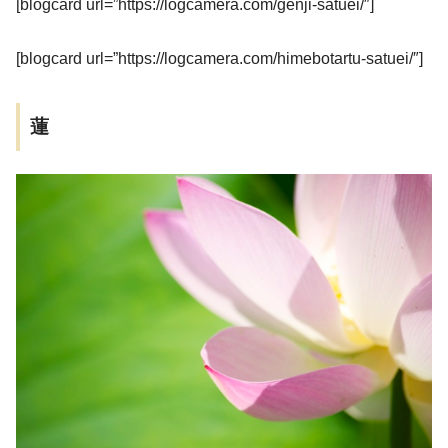
[blogcard url=”https://logcamera.com/genji-satuei/″]
[blogcard url=”https://logcamera.com/himebotartu-satuei/″]
蓮