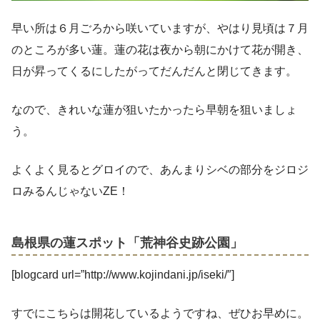
早い所は６月ごろから咲いていますが、やはり見頃は７月
のところが多い蓮。蓮の花は夜から朝にかけて花が開き、
日が昇ってくるにしたがってだんだんと閉じてきます。
なので、きれいな蓮が狙いたかったら早朝を狙いましょ
う。
よくよく見るとグロイので、あんまりシベの部分をジロジ
ロみるんじゃないZE！
島根県の蓮スポット「荒神谷史跡公園」
[blogcard url=”http://www.kojindani.jp/iseki/″]
すでにこちらは開花しているようですね、ぜひお早めに。