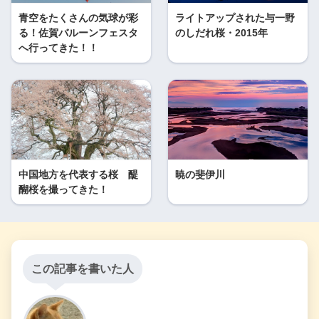
青空をたくさんの気球が彩
ライトアップされた与一野
る！佐賀バルーンフェスタ
のしだれ桜・2015年
へ行ってきた！！
中国地方を代表する桜 醍
暁の斐伊川
醐桜を撮ってきた！
この記事を書いた人