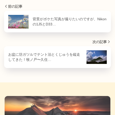
前の記事
背景がボケた写真が撮りたいのですが、Nikon
の1J5とD33…
次の記事
お盆に坊ガツルでテント泊とくじゅうを縦走
してきた！牧ノ戸〜久住…