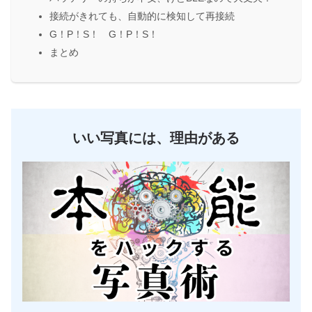
接続がきれても、自動的に検知して再接続
G！P！S！ G！P！S！
まとめ
いい写真には、理由がある