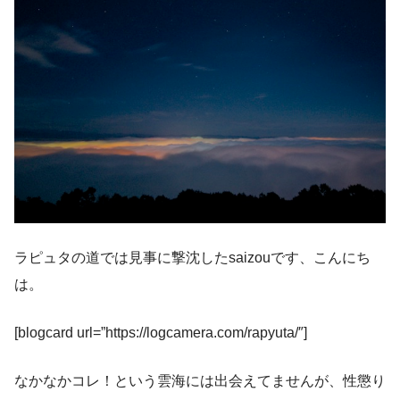
ラピュタの道では見事に撃沈したsaizouです、こんにち
は。
[blogcard url=”https://logcamera.com/rapyuta/″]
なかなかコレ！という雲海には出会えてませんが、性懲り