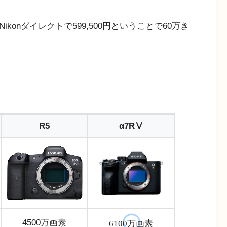
konダイレクトで599,500円ということで60万き
R5
α7RⅤ
4500万画素
6100万画素