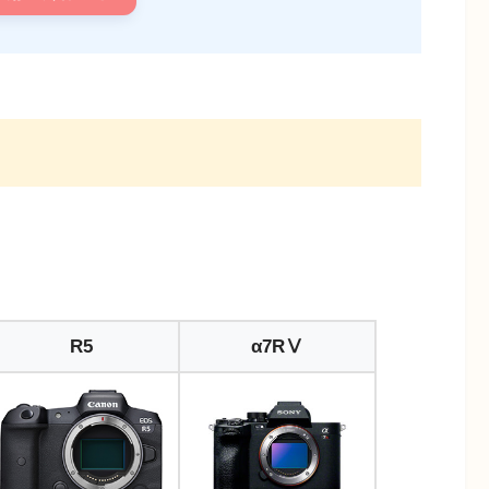
R5
α7RⅤ