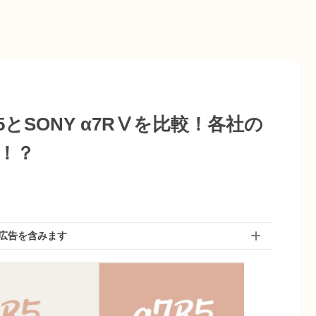
S R5とSONY α7RⅤを比較！各社の
！？
広告を含みます