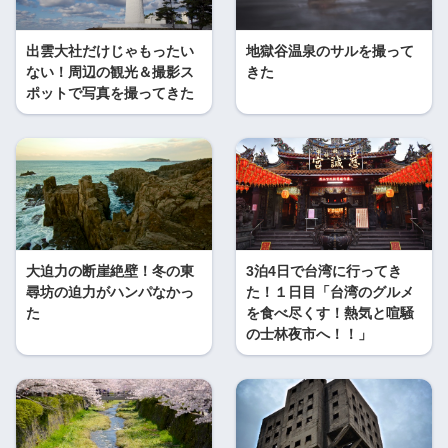
出雲大社だけじゃもったい
地獄谷温泉のサルを撮って
ない！周辺の観光＆撮影ス
きた
ポットで写真を撮ってきた
大迫力の断崖絶壁！冬の東
3泊4日で台湾に行ってき
尋坊の迫力がハンパなかっ
た！１日目「台湾のグルメ
た
を食べ尽くす！熱気と喧騒
の士林夜市へ！！」