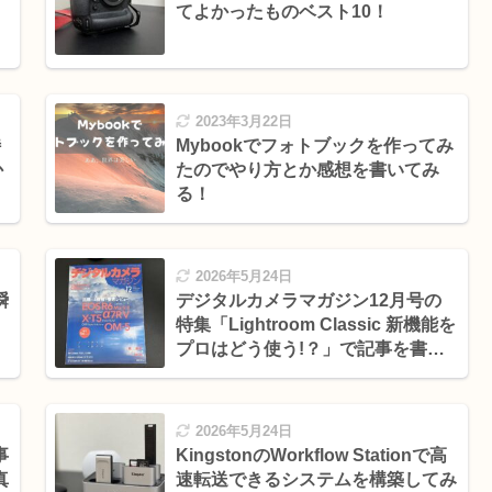
てよかったものベスト10！
2023年3月22日
特
Mybookでフォトブックを作ってみ
か
たのでやり方とか感想を書いてみ
る！
2026年5月24日
瞬
デジタルカメラマガジン12月号の
特集「Lightroom Classic 新機能を
プロはどう使う!？」で記事を書か
せていただきました！
2026年5月24日
事
KingstonのWorkflow Stationで高
真
速転送できるシステムを構築してみ