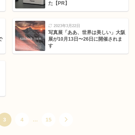
た【PR】
2023年3月22日
写真展「ああ、世界は美しい」大阪
で
展が10月13日〜26日に開催されま
す
3
4
…
15