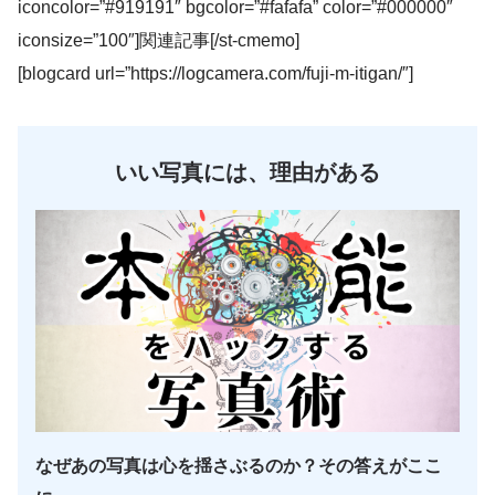
iconcolor=”#919191″ bgcolor=”#fafafa” color=”#000000″
iconsize=”100″]関連記事[/st-cmemo]
[blogcard url=”https://logcamera.com/fuji-m-itigan/″]
いい写真には、理由がある
なぜあの写真は心を揺さぶるのか？その答えがここ