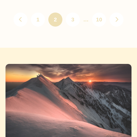
1
2
3
…
10