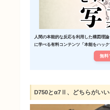
人間の本能的な反応を利用した構図理論
に学べる有料コンテンツ「本能をハックす
無料
D750とα7Ⅱ、どちらがい