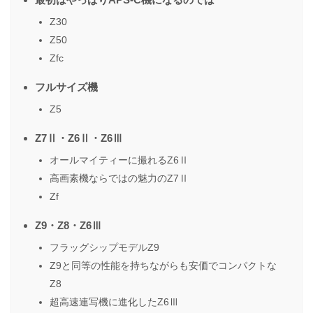
Z30
Z50
Zfc
フルサイズ機
Z5
Z7Ⅱ・Z6Ⅱ・Z6Ⅲ
オールマイティーに撮れるZ6Ⅱ
高画素機ならではの魅力のZ7Ⅱ
Zf
Z9・Z8・Z6Ⅲ
フラッグシップモデルZ9
Z9と同等の性能を持ちながらも安価でコンパクトな
Z8
超高速連写機に進化したZ6Ⅲ