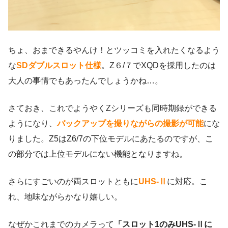
ちょ、おまできるやんけ！とツッコミを入れたくなるよう
な
SDダブルスロット仕様
。Z６/７でXQDを採用したのは
大人の事情でもあったんでしょうかね…。
さておき、これでようやくZシリーズも同時期録ができる
ようになり、
バックアップを撮りながらの撮影が可能
にな
りました。Z5はZ6/7の下位モデルにあたるのですが、こ
の部分では上位モデルにない機能となりますね。
さらにすごいのが両スロットともに
UHS-Ⅱ
に対応。こ
れ、地味ながらかなり嬉しい。
なぜかこれまでのカメラって
「スロット1のみUHS-Ⅱに