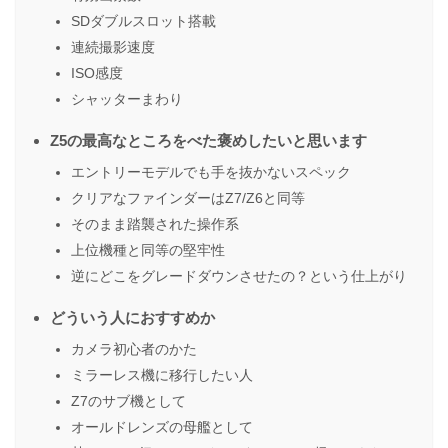
SDダブルスロット搭載
連続撮影速度
ISO感度
シャッターまわり
Z5の最高なところをべた褒めしたいと思います
エントリーモデルでも手を抜かないスペック
クリアなファインダーはZ7/Z6と同等
そのまま踏襲された操作系
上位機種と同等の堅牢性
逆にどこをグレードダウンさせたの？という仕上がり
どういう人におすすめか
カメラ初心者のかた
ミラーレス機に移行したい人
Z7のサブ機として
オールドレンズの母艦として