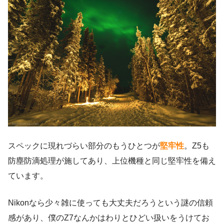
スペックに現れづらい部分のもうひとつが
堅牢性
。Z5も
防塵防滴処理が施してあり、上位機種と同じ堅牢性を備え
ています。
Nikonなら少々雑に使っても大丈夫だろうという謎の信頼
感があり、僕のZ7なんかはわりとひどい扱いをうけてお