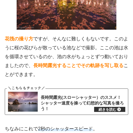
花筏の撮り方
ですが、そんなに難しくもないです。このよ
うに桜の花びらが散っている池などで撮影。ここの池は水
を循環させているのか、池の水がちょっとずつ動いており
ましたので、
長時間露光することでその軌跡を写し取る
こ
とができます。
長時間露光(スローシャッター）のススメ！
シャッター速度を操って幻想的な写真を撮ろ
う！
ちなみにこれで
2秒のシャッタースピード
。