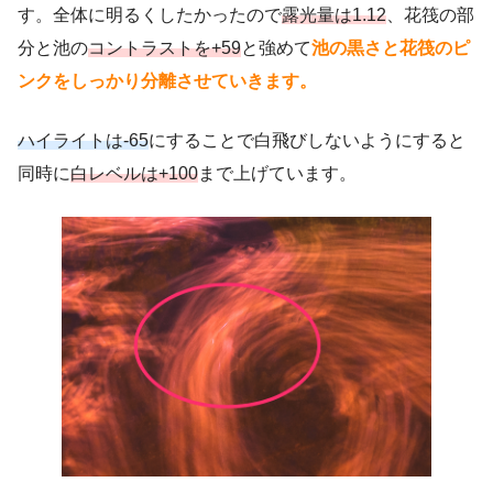
す。全体に明るくしたかったので
露光量は1.12
、花筏の部
分と池の
コントラストを+59
と強めて
池の黒さと花筏のピ
ンクをしっかり分離させていきま
す
。
ハイライトは-65
にすることで白飛びしないようにすると
同時に
白レベルは+100
まで上げています。