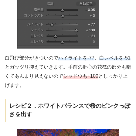
白飛び部分がきついので
ハイライトを-77
、
白レベルを-51
とガッツリ抑えていきます。手前の肝心の花筏の部分も暗
くてあんまり見えないので
シャドウも+100
としっかり上
げます。
レシピ２．ホワイトバランスで桜のピンクっぽ
さを出す