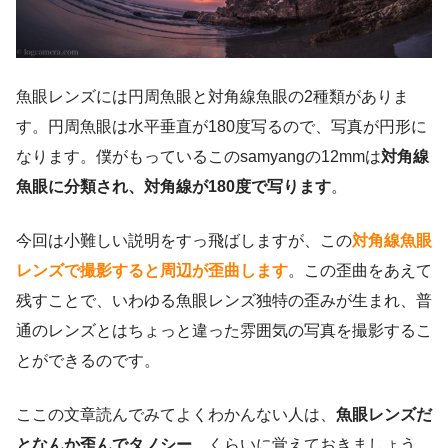
魚眼レンズには円周魚眼と対角線魚眼の2種類がありま
す。円周魚眼は水平垂直が180度写るので、写真が円形に
なります。僕がもっているこのsamyangの12mmは
対角線
魚眼に分類され、対角線が180度で写ります
。
今回は小難しい説明をすっ飛ばしますが、この
対角線魚眼
レンズで撮影すると周辺が歪曲します
。この歪曲をあえて
残すことで、いわゆる魚眼レンズ独特の歪みが生まれ、普
通のレンズとはちょっと違った雰囲気の写真を撮影するこ
とができるのです。
ここの文章読んでみてよくわかんない人は、
魚眼レンズだ
となんか歪んでタノシー
、くらいに覚えておきましょう。