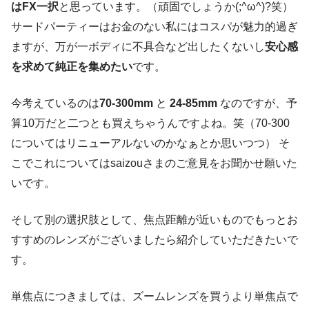
はFX一択
と思っています。（頑固でしょうか(;^ω^)?笑）
サードパーティーはお金のない私にはコスパが魅力的過ぎ
ますが、万が一ボディに不具合など出したくないし
安心感
を求めて純正を集めたい
です。
今考えているのは
70‐300mm
と
24‐85mm
なのですが、予
算10万だと二つとも買えちゃうんですよね。笑（70‐300
についてはリニューアルないのかなぁとか思いつつ） そ
こでこれについてはsaizouさまのご意見をお聞かせ願いた
いです。
そして別の選択肢として、焦点距離が近いものでもっとお
すすめのレンズがございましたら紹介していただきたいで
す。
単焦点につきましては、ズームレンズを買うより単焦点で