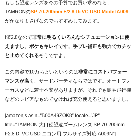
もしも望遠レンズを今の予算でお買い求めなら、
TAMRONの
SP 70-200mm F/2.8 Di VC USD Model A009
がかなりよさげなのでおすすめしてみます。
f値2.8なので
非常に明るくいろんなシチュエーションに使
えますし、ボケもキレイ
です。
手ブレ補正も強力でカチッ
と止めてくれる
そうですよ。
この内容で10万ちょいというのは
非常にコストパフォー
マンスが高く
、サードパーティならではです。オートフォ
ーカスなどに若干不安がありますが、それでも鳥や飛行機
などのシビアなものでなければ充分使えると思いますし。
[amazonjs asin=”B00A49ZOK8″ locale=”JP”
title=”TAMRON 大口径望遠ズームレンズ SP 70-200mm
F2.8 Di VC USD ニコン用 フルサイズ対応 A009N”]