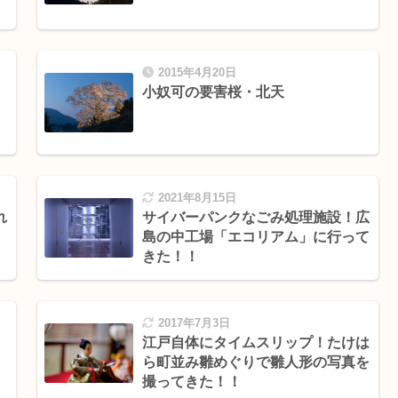
2015年4月20日
小奴可の要害桜・北天
2021年8月15日
れ
サイバーパンクなごみ処理施設！広
島の中工場「エコリアム」に行って
きた！！
2017年7月3日
江戸自体にタイムスリップ！たけは
ら町並み雛めぐりで雛人形の写真を
撮ってきた！！