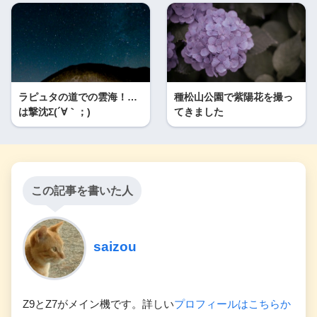
ラピュタの道での雲海！…
種松山公園で紫陽花を撮っ
は撃沈Σ(´∀｀；)
てきました
この記事を書いた人
saizou
Z9とZ7がメイン機です。詳しい
プロフィールはこちらか